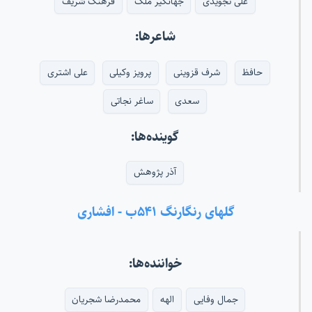
علی تجویدی
جهانگیر ملک
فرهنگ شریف
شاعرها:
حافظ
شرف قزوینی
پرویز وکیلی
علی اشتری
سعدی
ساغر نجاتی
گوینده‌ها:
آذر پژوهش
گلهای رنگارنگ ۵۴۱ب - افشاری
خواننده‌ها:
جمال وفایی
الهه
محمدرضا شجریان