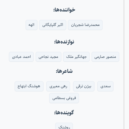
خواننده‌ها:
محمدرضا شجریان
اکبر گلپایگانی
الهه
نوازنده‌ها:
منصور صارمی
جهانگیر ملک
مجید نجاحی
احمد عبادی
شاعرها:
سعدی
بیژن ترقی
رهی معیری
هوشنگ ابتهاج
فروغی بسطامی
گوینده‌ها:
روشنک