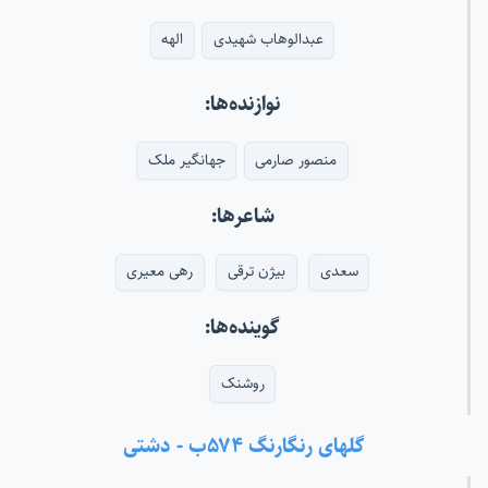
عبدالوهاب شهیدی
الهه
نوازنده‌ها:
منصور صارمی
جهانگیر ملک
شاعرها:
سعدی
بیژن ترقی
رهی معیری
گوینده‌ها:
روشنک
گلهای رنگارنگ ۵۷۴ب - دشتی