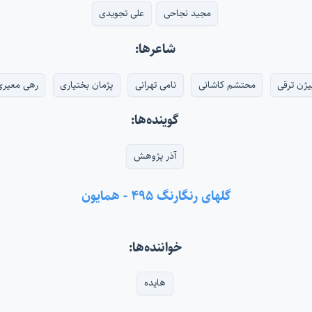
مجید نجاحی
علی تجویدی
شاعرها:
یژن ترقی
محتشم کاشانی
نامی تهرانی
پژمان بختیاری
رهی معیری
گوینده‌ها:
آذر پژوهش
گلهای رنگارنگ ۴۹۵ - همایون
خواننده‌ها:
هایده