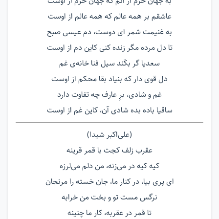
به جهان خرّم از آنم که جهان خرّم از اوست
عاشقم بر همه عالم که همه عالم از اوست
به غنیمت شمر ای دوست، دم عیسی صبح
تا دل مرده مگر زنده کنی کاین دم از اوست
سعدیا گر بکَند سیل فنا خانه‌ی غم
دل قوی دار که بنیاد بقا محکم از اوست
غم و شادی، برِ عارف چه تفاوت دارد
ساقیا باده بده شادی آن، کاین غم از اوست
(علی‌اکبر شیدا)
عقرب زلف کجت با قمر قرینه
کیه کیه در می‌زنه، من دلم می‌لرزه
ای پری بیا، در کنار ما، جان خسته را مرنجان
نرگس مست تو و بخت من خرابه
تا قمر در عقربه، کار ما چنینه