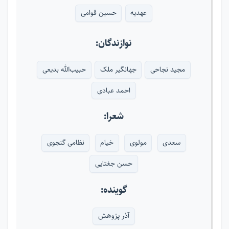
عهدیه
حسین قوامی
نوازندگان:
مجید نجاحی
جهانگیر ملک
حبیب‌الله بدیعی
احمد عبادی
شعرا:
سعدی
مولوی
خیام
نظامی گنجوی
حسن جغتایی
گوینده:
آذر پژوهش