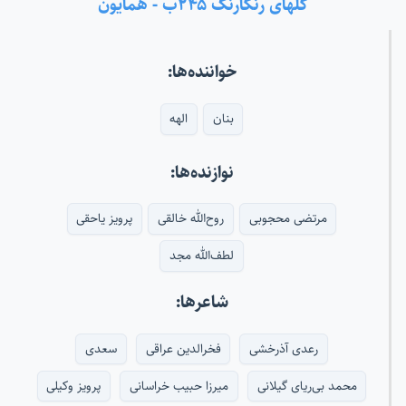
گلهای رنگارنگ ۲۴۵ب - همایون
خواننده‌ها:
بنان
الهه
نوازنده‌ها:
مرتضی محجوبی
روح‌الله خالقی
پرویز یاحقی
لطف‌الله مجد
شاعرها:
رعدی آذرخشی
فخرالدین عراقی
سعدی
محمد بی‌ریای گیلانی
میرزا حبیب خراسانی
پرویز وکیلی