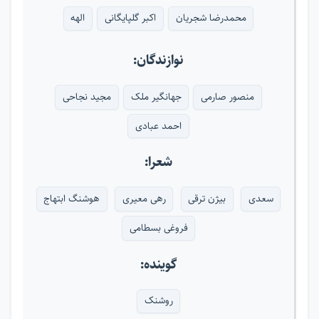
محمدرضا شجریان
اکبر گلپایگانی
الهه
نوازندگان:
منصور صارمی
جهانگیر ملک
مجید نجاحی
احمد عبادی
شعرا:
سعدی
بیژن ترقی
رهی معیری
هوشنگ ابتهاج
فروغی بسطامی
گوینده:
روشنک