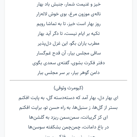
خیز و غنیمت شمار، جنبش باد بهار
ناله‌ی موزون مرغ، بوی خوش لاله‌زار
روز بهار است خیز، تا به تماشا رویم
تکیه بر ایام نیست، تا دگر آید بهار
مطرب یاران بگو، این غزل دل‌پذیر
ساقی مجلس بیار، آن قدح غم‌گسار
دفتر فکرت بشوی، گفته‌ی سعدی بگوی
دامن گوهر بیار، بر سر مجلس ببار
(کیومرث وثوقی)
ای بهار دل، بهار آمد که دسته‌دسته گل، به پایت افکنم
بستر از گل‌ها، ز سنبل‌ها، به راه حسن تو، برایت افکنم
ای کز گریبانت، سمن‌سمن ریزد به گلشن‌ها
در باغ دامانت، چمن‌چمن بشکفته سوسن‌ها
چمنی، نسرینی، فلکی، پروینی