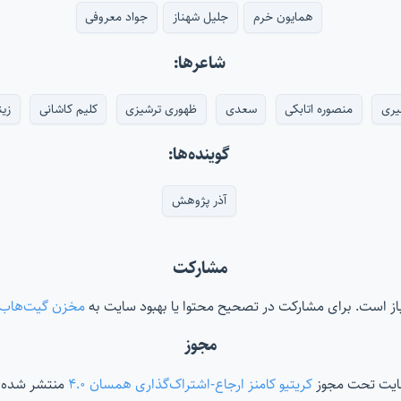
همایون خرم
جلیل شهناز
جواد معروفی
شاعرها:
یری
منصوره اتابکی
سعدی
ظهوری ترشیزی
کلیم کاشانی
زین
گوینده‌ها:
آذر پژوهش
مشارکت
‌باز است. برای مشارکت در تصحیح محتوا یا بهبود سایت به
مخزن گیت‌هاب
مجوز
ایت تحت مجوز
کریتیو کامنز ارجاع-اشتراک‌گذاری همسان ۴.۰
منتشر شده 