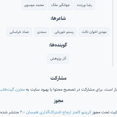
رضا ورزنده
جهانگیر ملک
محمد موسوی
شاعرها:
مهدی اخوان ثالث
رستم خوریانی
سعدی
عماد خراسانی
گوینده‌ها:
آذر پژوهش
مشارکت
‌باز است. برای مشارکت در تصحیح محتوا یا بهبود سایت به
مخزن گیت‌هاب
مجوز
ایت تحت مجوز
کریتیو کامنز ارجاع-اشتراک‌گذاری همسان ۴.۰
منتشر شده 