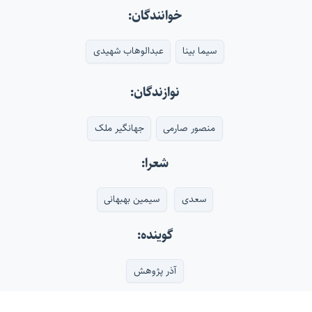
خوانندگان:
سیما بینا
عبدالوهاب شهیدی
نوازندگان:
منصور صارمی
جهانگیر ملک
شعرا:
سعدی
سیمین بهبهانی
گوینده:
آذر پژوهش