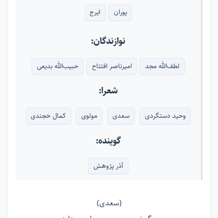
پوران
ایرج
نوازندگان:
لطف‌الله مجد
امیرناصر افتتاح
حبیب‌الله بدیعی
شعرا:
وحید دستگردی
سعدی
مولوی
کمال خجندی
گوینده:
آذر پژوهش
(سعدی)