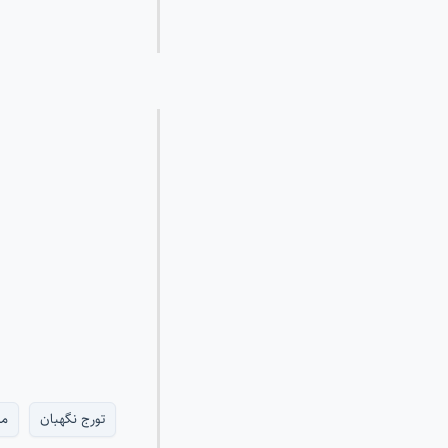
تورج نگهبان
مش