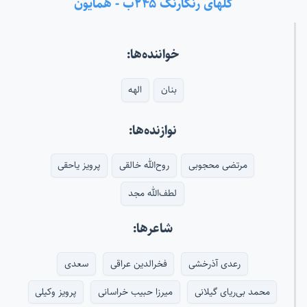
گلهای رنگارنگ ۲۴۵ب - همایون
خواننده‌ها:
بنان
الهه
نوازنده‌ها:
مرتضی محجوبی
روح‌الله خالقی
پرویز یاحقی
لطف‌الله مجد
شاعرها:
رعدی آذرخشی
فخرالدین عراقی
سعدی
محمد بی‌ریای گیلانی
میرزا حبیب خراسانی
پرویز وکیلی