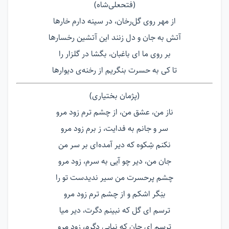
(فتحعلی‌شاه)
از مهر روی گل‌رخان، در سینه دارم خارها
آتش به جان و دل زنند این آتشین رخسارها
بر روی ما ای باغبان، بگشا در گلزار را
تا کی به حسرت بنگریم از رخنه‌ی دیوارها
(پژمان بختیاری)
ناز من، عشق من، از چشم ترم زود مرو
سر و جانم به فدایت، ز برم زود مرو
نکنم شِکوه که دیر آمده‌ای بر سر من
جان من، دیر چو آیی به سرم، زود مرو
چشم پرحسرت من سیر ندیدست تو را
بنِگر اشکم و از چشم ترم زود مرو
ترسم ای گل که نبینم دگرت، دیر میا
ترسم ای جان که نیایی دگرم، زود مرو