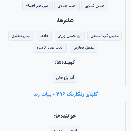
حسن کسایی
احمد عبادی
امیرناصر افتتاح
شاعرها:
معینی کرمانشاهی
ابوالحسن ورزی
حافظ
بیدل دهلوی
عمعق بخارایی
ادیب صابر ترمذی
گوینده‌ها:
آذر پژوهش
گلهای رنگارنگ ۴۹۶ - بیات زند
خواننده‌ها:
ایرج
عهدیه