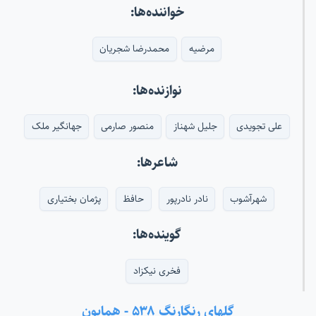
خواننده‌ها:
مرضیه
محمدرضا شجریان
نوازنده‌ها:
علی تجویدی
جلیل شهناز
منصور صارمی
جهانگیر ملک
شاعرها:
شهرآشوب
نادر نادرپور
حافظ
پژمان بختیاری
گوینده‌ها:
فخری نیکزاد
گلهای رنگارنگ ۵۳۸ - همایون