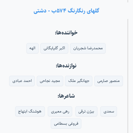
گلهای رنگارنگ ۵۷۴ب - دشتی
خواننده‌ها:
محمدرضا شجریان
اکبر گلپایگانی
الهه
نوازنده‌ها:
منصور صارمی
جهانگیر ملک
مجید نجاحی
احمد عبادی
شاعرها:
سعدی
بیژن ترقی
رهی معیری
هوشنگ ابتهاج
فروغی بسطامی