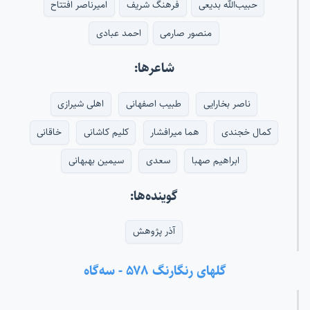
حبیب‌الله بدیعی
فرهنگ شریف
امیرناصر افتتاح
منصور صارمی
احمد عبادی
شاعرها:
ناصر بخارایی
طبیب اصفهانی
اهلی شیرازی
کمال خجندی
هما میرافشار
کلیم کاشانی
خاقانی
ابراهیم صهبا
سعدی
سیمین بهبهانی
گوینده‌ها:
آذر پژوهش
گلهای رنگارنگ ۵۷۸ - سه‌گاه