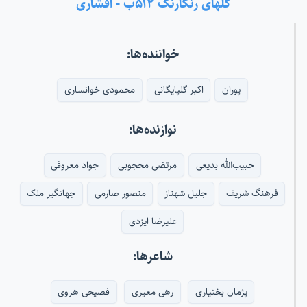
گلهای رنگارنگ ۵۱۲ب - افشاری
خواننده‌ها:
پوران
اکبر گلپایگانی
محمودی خوانساری
نوازنده‌ها:
حبیب‌الله بدیعی
مرتضی محجوبی
جواد معروفی
فرهنگ شریف
جلیل شهناز
منصور صارمی
جهانگیر ملک
علیرضا ایزدی
شاعرها:
پژمان بختیاری
رهی معیری
فصیحی هروی