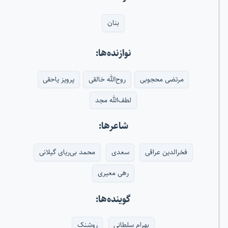
بنان
نوازنده‌ها:
مرتضی محجوبی
روح‌الله خالقی
پرویز یاحقی
لطف‌الله مجد
شاعرها:
فخرالدین عراقی
سعدی
محمد بی‌ریای گیلانی
رهی معیری
گوینده‌ها:
بهرام سلطانی
روشنک