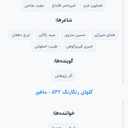
همایون خرم
امیرناصر افتتاح
مجید نجاحی
شاعرها:
همای شیرازی
حسین منزوی
عبید زاکانی
ایرج دهقان
امیری فیروزکوهی
طبیب اصفهانی
گوینده‌ها:
آذر پژوهش
گلهای رنگارنگ ۵۴۲ - ماهور
خواننده‌ها:
ایرج
عهدیه