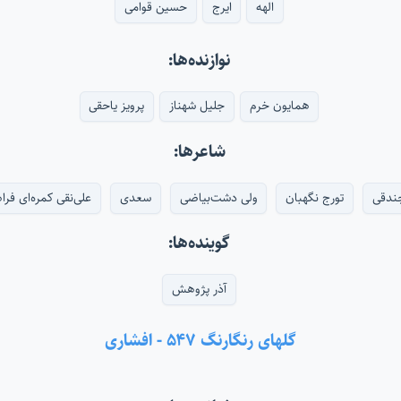
الهه
ایرج
حسین قوامی
نوازنده‌ها:
همایون خرم
جلیل شهناز
پرویز یاحقی
شاعرها:
ندقی
تورج نگهبان
ولی دشت‌بیاضی
سعدی
علی‌نقی کمره‌ای فرا
گوینده‌ها:
آذر پژوهش
گلهای رنگارنگ ۵۴۷ - افشاری