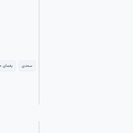
سعدی
یغمای ج