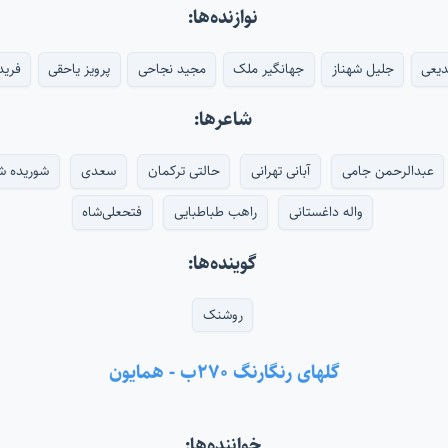
نوازنده‌ها:
دیعی
جلیل شهناز
جهانگیر ملک
مجید نجاحی
پرویز یاحقی
فرید
شاعرها:
عبدالرحمن جامی
آبانی تهرانی
حالتی ترکمان
سعدی
شوریده ش
واله داغستانی
راهب طباطبایی
فتحعلی‌شاه
گوینده‌ها:
روشنک
گلهای رنگارنگ ۲۷۰ب - همایون
خواننده‌ها: