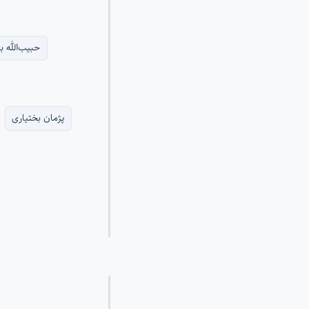
حبیب‌الله ب
پژمان بختیاری