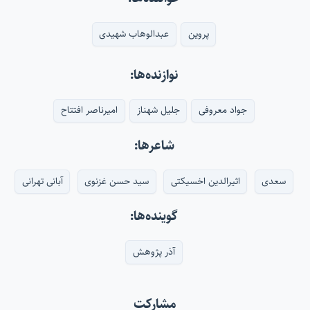
پروین
عبدالوهاب شهیدی
نوازنده‌ها:
جواد معروفی
جلیل شهناز
امیرناصر افتتاح
شاعرها:
سعدی
اثیرالدین اخسیکتی
سید حسن غزنوی
آبانی تهرانی
گوینده‌ها:
آذر پژوهش
مشارکت