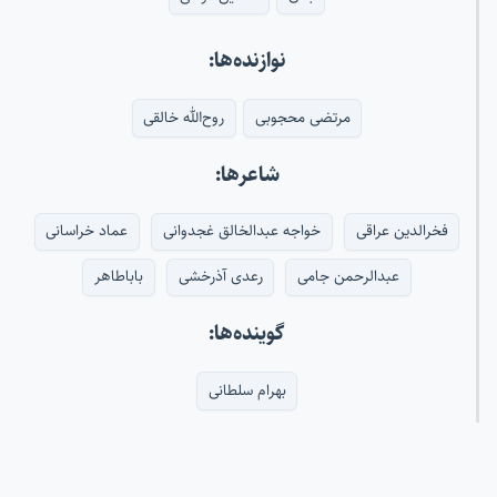
نوازنده‌ها:
مرتضی محجوبی
روح‌الله خالقی
شاعرها:
فخرالدین عراقی
خواجه عبدالخالق غجدوانی
عماد خراسانی
عبدالرحمن جامی
رعدی آذرخشی
باباطاهر
گوینده‌ها:
بهرام سلطانی