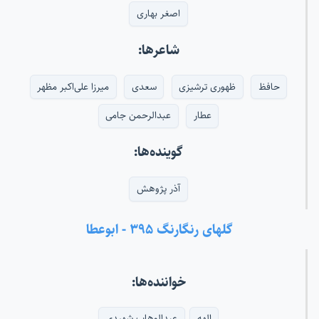
اصغر بهاری
شاعرها:
حافظ
ظهوری ترشیزی
سعدی
میرزا علی‌اکبر مظهر
عطار
عبدالرحمن جامی
گوینده‌ها:
آذر پژوهش
گلهای رنگارنگ ۳۹۵ - ابوعطا
خواننده‌ها:
الهه
عبدالوهاب شهیدی