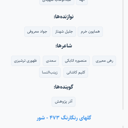
نوازنده‌ها:
همایون خرم
جلیل شهناز
جواد معروفی
شاعرها:
رهی معیری
منصوره اتابکی
سعدی
ظهوری ترشیزی
کلیم کاشانی
زینب‌النسا
گوینده‌ها:
آذر پژوهش
گلهای رنگارنگ ۴۷۳ - شور