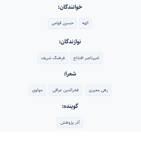
خوانندگان:
الهه
حسین قوامی
نوازندگان:
امیرناصر افتتاح
فرهنگ شریف
شعرا:
رهی معیری
فخرالدین عراقی
مولوی
گوینده:
آذر پژوهش