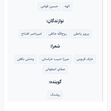
الهه
حسین قوامی
نوازندگان:
پرویز یاحقی
روح‌الله خالقی
امیرناصر افتتاح
شعرا:
عارف قزوینی
میرزا حبیب خراسانی
وحشی بافقی
صفای اصفهانی
گوینده:
روشنک