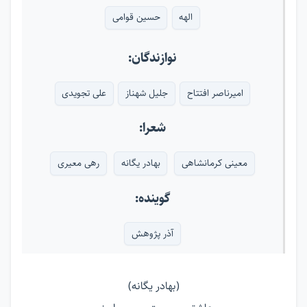
الهه
حسین قوامی
نوازندگان:
امیرناصر افتتاح
جلیل شهناز
علی تجویدی
شعرا:
معینی کرمانشاهی
بهادر یگانه
رهی معیری
گوینده:
آذر پژوهش
(بهادر یگانه)