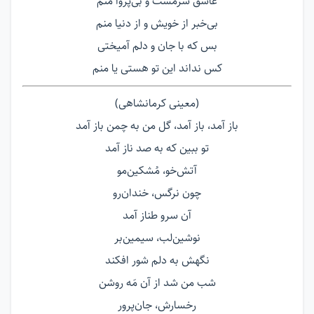
عاشق سرمست و بی‌پروا منم
بی‌خبر از خویش و از دنیا منم
بس که با جان و دلم آمیختی
کس نداند این تو ھستی یا منم
(معینی کرمانشاهی)
باز آمد، باز آمد، گل من به چمن باز آمد
تو ببین که به صد ناز آمد
آتش‌خو، مُشکین‌مو
چون نرگس، خندان‌رو
آن سرو طناز آمد
نوشین‌لب، سیمین‌بر
نگهش به دلم شور افکند
شب من شد از آن مَه روشن
رخسارش، جان‌پرور