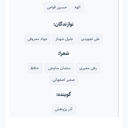
الهه
حسین قوامی
نوازندگان:
علی تجویدی
جلیل شهناز
جواد معروفی
شعرا:
رهی معیری
سلمان ساوجی
حافظ
صغیر اصفهانی
گوینده:
آذر پژوهش