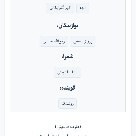
الهه
اکبر گلپایگانی
نوازندگان:
پرویز یاحقی
روح‌الله خالقی
شعرا:
عارف قزوینی
گوینده:
روشنک
(عارف قزوینی)