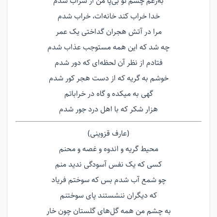
به‌رغم چشم تو بی‌پا من از شراب شدم
خدا خراب کند خانه‌ات، خراب شدم
مرا در آتش هجران گداختی یک عمر
چه شد که این همه مستوجب عذاب شدم
فتادم از نظر آن لحظه‌ای که دور شدم
خوشم به گریه که از دست هجر کور شدم
گهی به میکده و گاه در خراباتم
هزار شکر که با اهل درد جور شدم
(عارف قزوینی)
محیط گریه و اندوه و غصه و محنم
کسی كه یک نفس آسودگی ندید منم
چو شمع آب شدم بس که سوختم فریاد
كه دیگران ننشستند پای سوختنم
به چشم من همه گل‌های گلستان چون خار