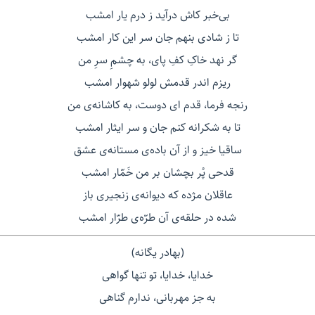
بی‌خبر کاش درآید ز درم یار امشب
تا ز شادی بنهم جان سر این کار امشب
گر نهد خاکِ کفِ پای، به چشمِ سرِ من
ریزم اندر قدمش لولو شهوار امشب
رنجه فرما، قدم ای دوست،‌ به کاشانه‌ی من
تا به شکرانه کنم جان و سر ایثار امشب
ساقیا خیز و از آن باده‌ی مستانه‌ی عشق
قدحی پُر بچشان بر من خَمّار امشب
عاقلان مژده که دیوانه‌ی زنجیری باز
شده در حلقه‌ی آن طرّه‌ی طرّار امشب
(بهادر یگانه)
خدایا، خدایا، تو تنها گواهی
به جز مهربانی، ندارم گناهی