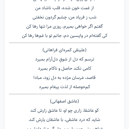
از غمت خون شده، قلب ناشاد من
شب ز فریاد من، چشم گردون نخفتی
گفتم اگر خواهی بمیرم، روزی مرا تنها رها کن
کی گفته‌ام در واپسین دم، جانم تو با غم‌ها رها کن
(علینقی کمره‌ای فراهانی)
ترسم که دل از شوقِ دل‌آرام بمیرد
کامی نکند حاصل و ناکام بمیرد
قاصد، مَرسان مژده به دل زود، مبادا
کم‌حوصله از لذت پیغام بمیرد
(عاشق اصفهانی)
کو عاشقا، زاری چو او، تا عاشق زارش کند
شاید که درد عاشقی، با عاشقان یارش کند
خواهم بتی چون یار من، دل گیرد از دلدار من