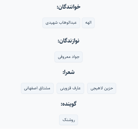
خوانندگان:
الهه
عبدالوهاب شهیدی
نوازندگان:
جواد معروفی
شعرا:
حزین لاهیجی
عارف قزوینی
مشتاق اصفهانی
گوینده:
روشنک