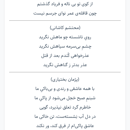
از کوی تو بی ناله و فریاد گذشتم
چون قافله‌ی عمر نوای جرسم نیست
(محتشم کاشانی)
رویِ ناشسته چو ماهش نگرید
چشمِ بی‌سرمه سیاهش نگرید
عذرخواهی کُندم بعد از قتل
عذر بدتر ز گناهش نگرید
(پژمان بختیاری)
با همه عاشقی و رندی و بی‌باکیِ ما
شبنمِ صبح خجل می‌شود از پاکیِ ما
خاطرم گرد تعلق نپذیرد، گویی
در دل آب نِشسته‌ست، تن خاکی ما
عاشق پاکی‌ام ار فرق کند، ور نکند