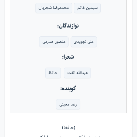
سیمین غانم
محمدرضا شجریان
نوازندگان:
علی تجویدی
منصور صارمی
شعرا:
عبدالله الفت
حافظ
گوینده:
رضا معینی
(حافظ)