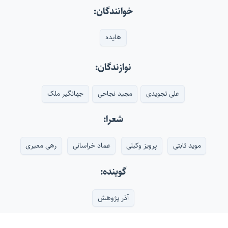
خوانندگان:
هایده
نوازندگان:
علی تجویدی
مجید نجاحی
جهانگیر ملک
شعرا:
موید ثابتی
پرویز وکیلی
عماد خراسانی
رهی معیری
گوینده:
آذر پژوهش