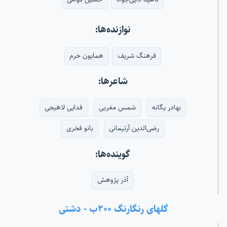
نوازنده‌ها:
فرهنگ شریف
همایون خرم
شاعرها:
بهادر یگانه
شمس مغربی
فدایی لاهیجی
رضی‌الدین آرتیمانی
بانو فخری
گوینده‌ها:
آذر پژوهش
گلهای رنگارنگ ۲۰۰ب - دشتی