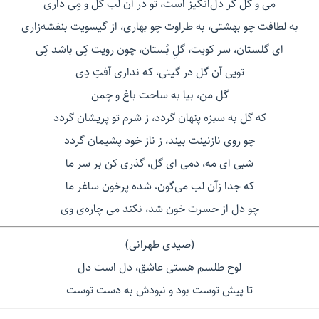
می و گل گر دل‌انگیز است، تو در آن لب گل و مِی‌ داری
به لطافت چو بهشتی، به طراوت چو بهاری، از گیسویت بنفشه‌زاری
ای گلستان، سر کویت، گلِ بُستان، چون رویت کِی باشد کِی
تویی آن گل در گیتی، که نداری آفتِ دِی
گل من، بیا به ساحت باغ و چمن
که گل به سبزه پنهان گردد، ز شرم تو پریشان گردد
چو روی نازنینت بیند، ز ناز خود پشیمان گردد
شبی ای مه، دمی ای گل، گذری کن بر سر ما
که جدا زآن لب می‌گون، شده پرخون ساغر ما
چو دل از حسرت خون شد، نکند می چاره‌ی وی
(صیدی طهرانی)
لوح طلسم هستی عاشق، دل است دل
تا پیش توست بود و نبودش به دست توست