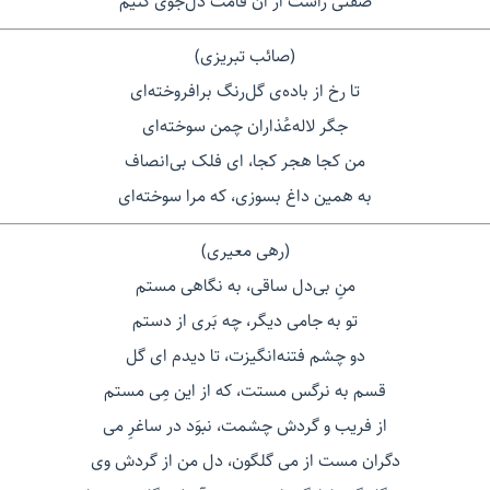
صفتی راست از آن قامت دل‌جوی کنیم
(صائب تبریزی)
تا رخ از باده‌ی گل‌رنگ برافروخته‌‌ای
جگر لاله‌عُذاران چمن سوخته‌ای
من کجا هجر کجا، ای فلک بی‌انصاف
به همین داغ بسوزی، که مرا سوخته‌ای
(رهی معیری)
منِ بی‌دل ساقی، به نگاهی مستم
تو به جامی دیگر، چه بَری از دستم
دو چشم فتنه‌انگیزت، تا دیدم ای گل
قسم به نرگس مستت، که از این مِی مستم
از فریب و گردش چشمت، نبوَد در ساغرِ می
دگران مست از می گلگون، دل من از گردش وی