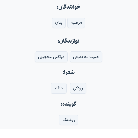
خوانندگان:
مرضیه
بنان
نوازندگان:
حبیب‌الله بدیعی
مرتضی محجوبی
شعرا:
رودکی
حافظ
گوینده:
روشنک