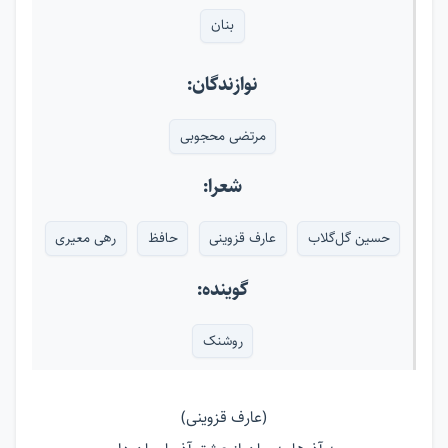
بنان
نوازندگان:
مرتضی محجوبی
شعرا:
حسین گل‌گلاب
عارف قزوینی
حافظ
رهی معیری
گوینده:
روشنک
(عارف قزوینی)