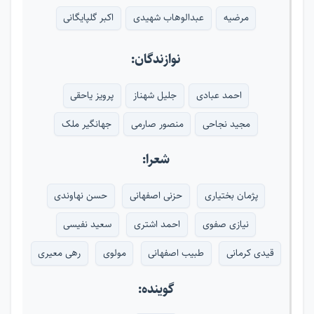
مرضیه
عبدالوهاب شهیدی
اکبر گلپایگانی
نوازندگان:
احمد عبادی
جلیل شهناز
پرویز یاحقی
مجید نجاحی
منصور صارمی
جهانگیر ملک
شعرا:
پژمان بختیاری
حزنی اصفهانی
حسن نهاوندی
نیازی صفوی
احمد اشتری
سعید نفیسی
قیدی کرمانی
طبیب اصفهانی
مولوی
رهی معیری
گوینده: