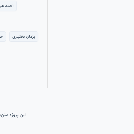
احمد عب
پژمان بختیاری
حز
این پروژه متن