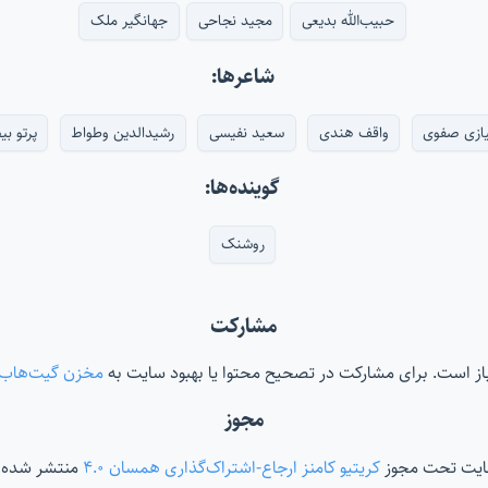
حبیب‌الله بدیعی
مجید نجاحی
جهانگیر ملک
شاعرها:
یازی صفوی
واقف هندی
سعید نفیسی
رشیدالدین وطواط
پرتو بی
گوینده‌ها:
روشنک
مشارکت
‌باز است. برای مشارکت در تصحیح محتوا یا بهبود سایت به
مخزن گیت‌هاب
مجوز
ایت تحت مجوز
کریتیو کامنز ارجاع-اشتراک‌گذاری همسان ۴.۰
منتشر شده 