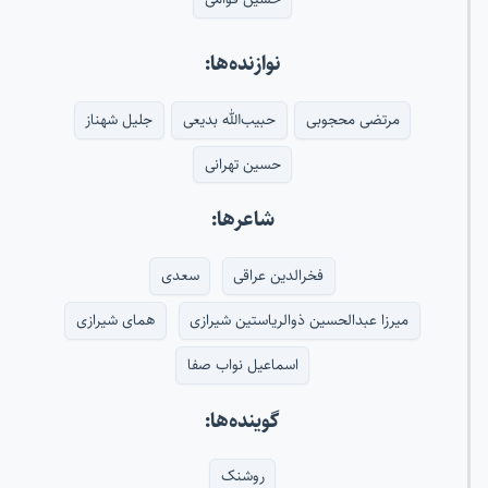
نوازنده‌ها:
مرتضی محجوبی
حبیب‌الله بدیعی
جلیل شهناز
حسین تهرانی
شاعرها:
فخرالدین عراقی
سعدی
میرزا عبدالحسین ذوالریاستین شیرازی
همای شیرازی
اسماعیل نواب صفا
گوینده‌ها:
روشنک