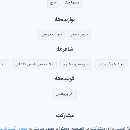
سیما بینا
ایرج
نوازنده‌ها:
پرویز یاحقی
جواد معروفی
شاعرها:
مجد همگر یزدی
امیرخسرو دهلوی
ملا محسن فیض کاشانی
سید
گوینده‌ها:
آذر پژوهش
مشارکت
‌باز است. برای مشارکت در تصحیح محتوا یا بهبود سایت به
مخزن گیت‌هاب