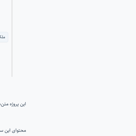
ملک
این پروژه متن
محتوای این س