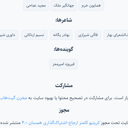
همایون خرم
جهانگیر ملک
مجید نجاحی
شاعرها:
‌الشعرای بهار
قاآنی شیرازی
بهادر یگانه
نسیم اردکانی
داوری شیر
گوینده‌ها:
فیروزه امیرمعز
مشارکت
‌باز است. برای مشارکت در تصحیح محتوا یا بهبود سایت به
مخزن گیت‌هاب
مجوز
ایت تحت مجوز
کریتیو کامنز ارجاع-اشتراک‌گذاری همسان ۴.۰
منتشر شده 