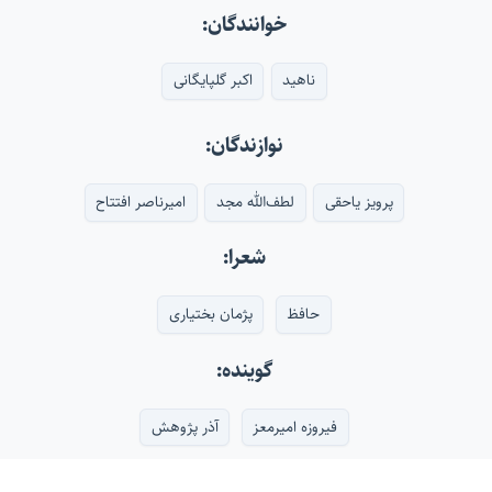
خوانندگان:
ناهید
اکبر گلپایگانی
نوازندگان:
پرویز یاحقی
لطف‌الله مجد
امیرناصر افتتاح
شعرا:
حافظ
پژمان بختیاری
گوینده:
فیروزه امیرمعز
آذر پژوهش