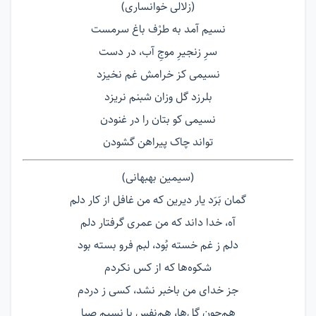
(زلالی خوانساری)
نسیم آمد به طرْف باغ سرمست
سرِ زنجیرِ موجِ آب، در دست
نسیمی کز خرامش غم نخیزد
بلرزد گل وزان شبنم نریزد
نسیمی کو بتان را در غنودن
تواند چاک پیراهن گشودن
(سیمین بهبهانی)
گمان بَرَد یار دیرین که من غافل از کار دلم
آه، خدا داند که من عمری گرفتار دلم
دلم ز غم خسته بُود، لبم فرو بسته بود
شکوه‌ها که از کس نکردم
جز خدای من باخبر نشد، کسی ز دردم
هم‌چون گل‌ها، هم‌نفس با نسیم صبا