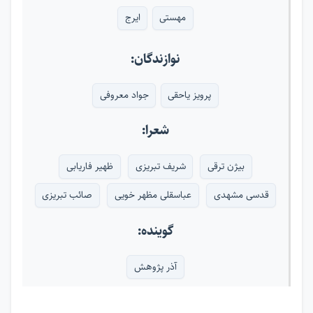
مهستی
ایرج
نوازندگان:
پرویز یاحقی
جواد معروفی
شعرا:
بیژن ترقی
شریف تبریزی
ظهیر فاریابی
قدسی مشهدی
عباسقلی مظهر خویی
صائب تبریزی
گوینده:
آذر پژوهش