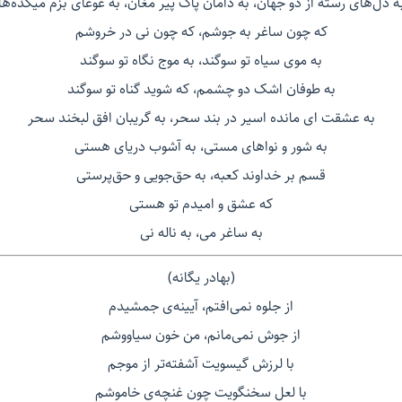
ه دل‌های رسته از دو جهان، به دامان پاک پیر مغان، به غوغای بزم میکده‌ها
که چون ساغر به جوشم، که چون نی در خروشم
به موی سیاه تو سوگند، به موج نگاه تو سوگند
به طوفان اشک دو چشمم، که شوید گناه تو سوگند
به عشقت ای مانده اسیر در بند سحر، به گریبان افق لبخند سحر
به شور و نواهای مستی، به آشوب دریای هستی
قسم بر خداوند کعبه، به حق‌جویی و حق‌پرستی
که عشق و امیدم تو هستی
به ساغر می، به ناله نی
(بهادر یگانه)
از جلوه نمی‌افتم، آیینه‌ی جمشیدم
از جوش نمی‌مانم، من خون سیاووشم
با لرزش گیسویت آشفته‌تر از موجم
با لعل سخنگویت چون غنچه‌ی خاموشم