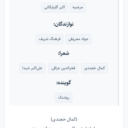
مرضیه
اکبر گلپایگانی
نوازندگان:
جواد معروفی
فرهنگ شریف
شعرا:
کمال خجندی
فخرالدین عراقی
علی‌اکبر شیدا
گوینده:
روشنک
(کمال خجندی)